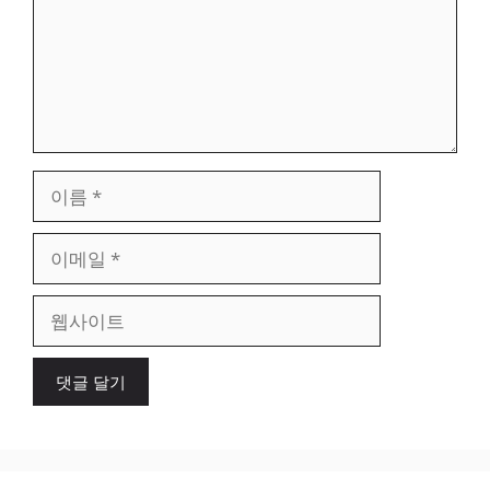
이
름
이
메
일
웹
사
이
트