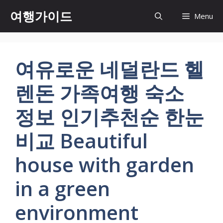
컨
여행가이드
Menu
텐
츠
로
건
여유로운 네덜란드 헬
너
뛰
렌돈 가족여행 숙소
기
정보 인기추천순 한눈
비교 Beautiful
house with garden
in a green
environment