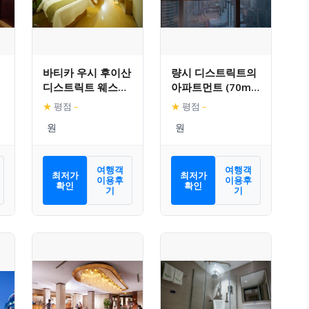
바티카 우시 후이산
량시 디스트릭트의
디스트릭트 웨스턴
아파트먼트 (70m²,
선간 로드 바일러
침실 1개, 프라이빗
★
평점
–
★
평점
–
스퀘어 호텔
욕실 1개)
여행객
여행객
최저가
최저가
이용후
이용후
확인
확인
기
기