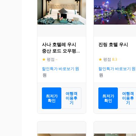
사나 호텔레 우시
진링 호텔 우시
중산 로드 오우펑
스트리트
★
평점
–
★
평점
8.3
할인특가 바로보기
할인특가 바로보기
여행객
여행객
최저가
최저가
이용후
이용후
확인
확인
기
기