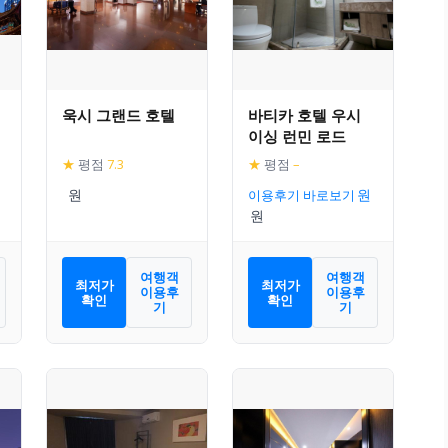
욱시 그랜드 호텔
바티카 호텔 우시
이싱 런민 로드
★
평점
7.3
★
평점
–
이용후기 바로보기
여행객
여행객
최저가
최저가
이용후
이용후
확인
확인
기
기