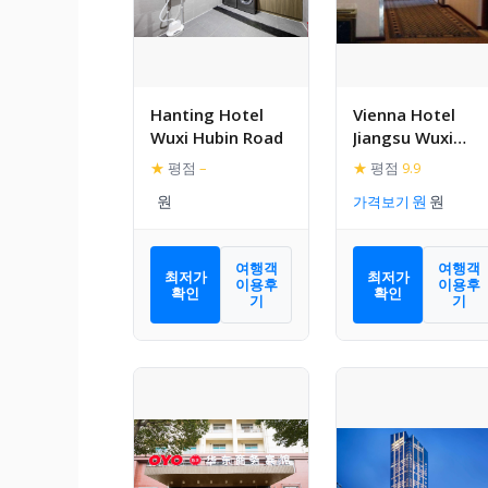
Hanting Hotel
Vienna Hotel
Wuxi Hubin Road
Jiangsu Wuxi
Wangzhuang
★
평점
–
★
평점
9.9
Road Metro
가격보기
Station
여행객
여행객
최저가
최저가
이용후
이용후
확인
확인
기
기