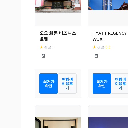
오요 화동 비즈니스
HYATT REGENCY
호텔
WUXI
★
평점
–
★
평점
9.2
여행객
여행객
최저가
최저가
이용후
이용후
확인
확인
기
기