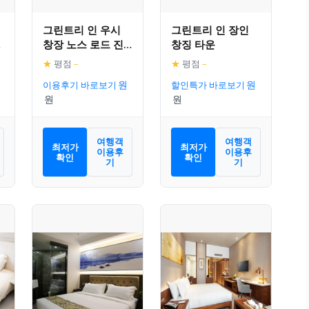
그린트리 인 우시
그린트리 인 장인
창장 노스 로드 진
창징 타운
드
로드 익스프레스 호
★
평점
–
★
평점
–
텔
이용후기 바로보기
할인특가 바로보기
여행객
여행객
최저가
최저가
이용후
이용후
확인
확인
기
기