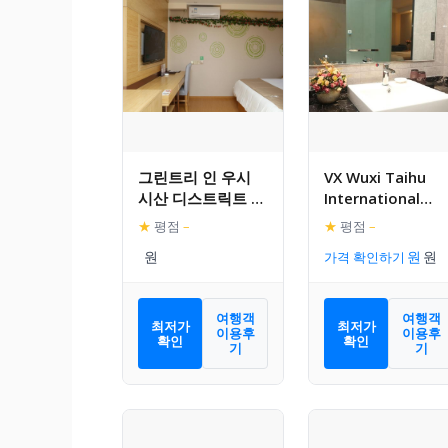
그린트리 인 우시
VX Wuxi Taihu
시산 디스트릭트 당
International
커우 타운 후빈 로
Expo Center
★
평점
–
★
평점
–
드 익스프레스 호텔
National
가격 확인하기
Software Park
Hotel
여행객
여행객
최저가
최저가
이용후
이용후
확인
확인
기
기