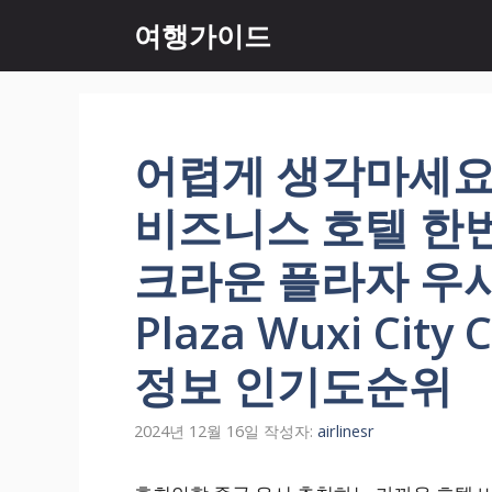
컨
여행가이드
텐
츠
로
건
너
어렵게 생각마세요
뛰
기
비즈니스 호텔 한
크라운 플라자 우시 
Plaza Wuxi Cit
정보 인기도순위
2024년 12월 16일
작성자:
airlinesr