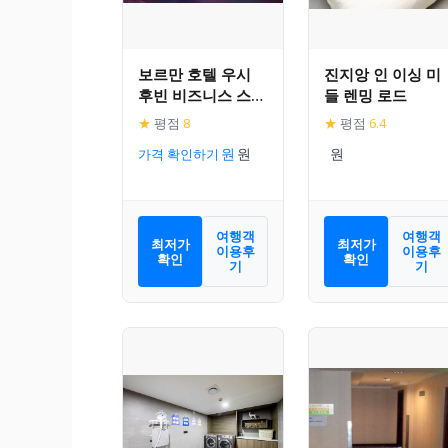
보르만 호텔 우시
진지앙 인 이싱 미
후빈 비즈니스 스트
들 렌밍 로드
리트
★
평점
8
★
평점
6.4
가격 확인하기
여행객
여행객
최저가
최저가
이용후
이용후
확인
확인
기
기