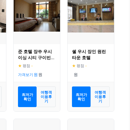
준 호텔 장쑤 우시
쉘 우시 장인 원린
이싱 시티 구이빈
타운 호텔
애비뉴
★
평점
–
★
평점
–
가격보기
여행객
여행객
최저가
최저가
이용후
이용후
확인
확인
기
기