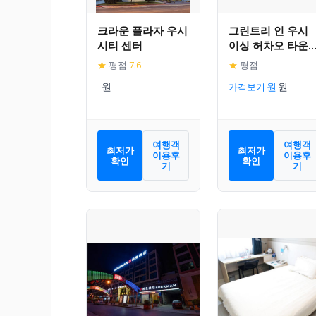
크라운 플라자 우시
그린트리 인 우시
시티 센터
이싱 허차오 타운
이스턴 허저우 로
★
평점
7.6
★
평점
–
익스프레스 호텔
가격보기
여행객
여행객
최저가
최저가
이용후
이용후
확인
확인
기
기