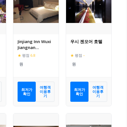
Jinjiang Inn Wuxi
우시 젠모어 호텔
Jiangnan
University City
★
평점
6.8
★
평점
–
여행객
여행객
최저가
최저가
이용후
이용후
확인
확인
기
기