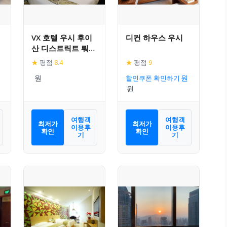
VX 호텔 우시 후이
디컨 하우스 우시
산 디스트릭트 뤄서
타운 뤄청 애비뉴
★
평점
8.4
★
평점
9
할인쿠폰 확인하기
여행객
여행객
최저가
최저가
이용후
이용후
확인
확인
기
기