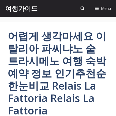
컨
여행가이드
Menu
텐
츠
로
건
어렵게 생각마세요 이
너
뛰
탈리아 파씨냐노 술
기
트라시메노 여행 숙박
예약 정보 인기추천순
한눈비교 Relais La
Fattoria Relais La
Fattoria