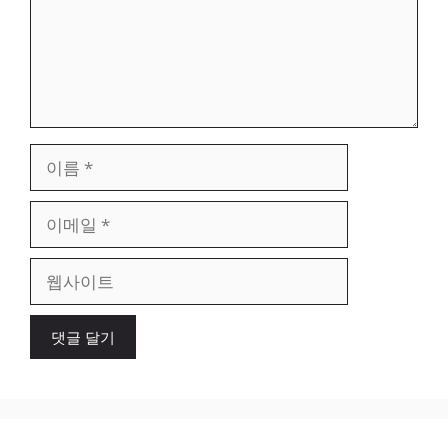
이
름
이
메
일
웹
사
이
트