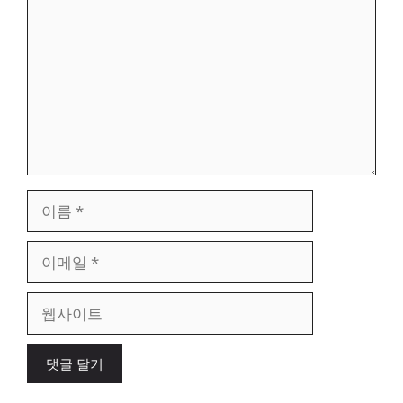
글
이
름
이
메
일
웹
사
이
트