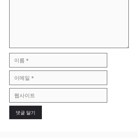
이
름
이
메
일
웹
사
이
트