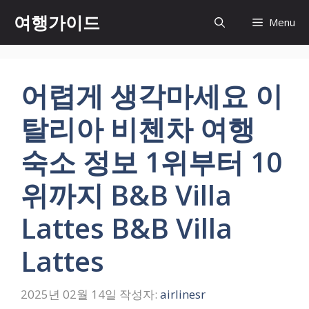
컨
여행가이드
Menu
텐
츠
로
건
어렵게 생각마세요 이
너
뛰
탈리아 비첸차 여행
기
숙소 정보 1위부터 10
위까지 B&B Villa
Lattes B&B Villa
Lattes
2025년 02월 14일
작성자:
airlinesr