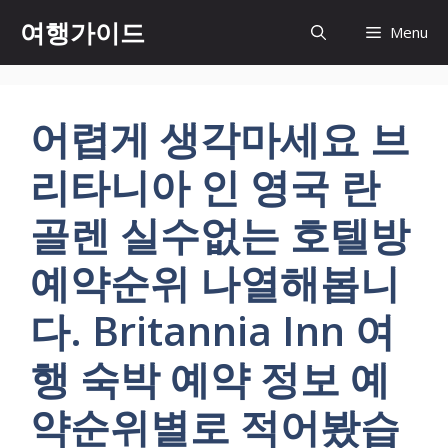
컨
여행가이드
Menu
텐
츠
로
건
어렵게 생각마세요 브
너
뛰
리타니아 인 영국 란
기
골렌 실수없는 호텔방
예약순위 나열해봅니
다. Britannia Inn 여
행 숙박 예약 정보 예
약순위별로 적어봤습