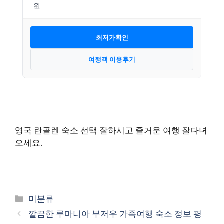
최저가확인
여행객 이용후기
영국 란골렌 숙소 선택 잘하시고 즐거운 여행 잘다녀
오세요.
카
미분류
테
깔끔한 루마니아 부저우 가족여행 숙소 정보 평
고