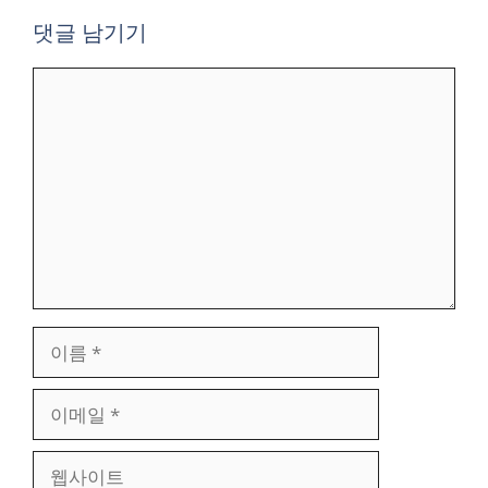
댓글 남기기
댓
글
이
름
이
메
일
웹