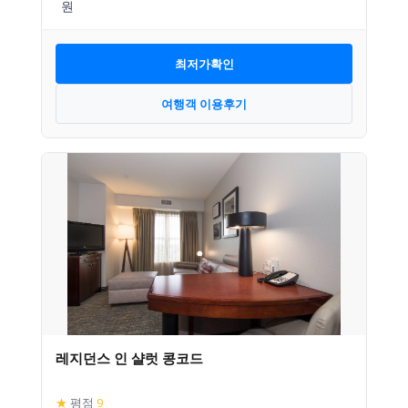
최저가확인
여행객 이용후기
레지던스 인 샬럿 콩코드
★
평점
9