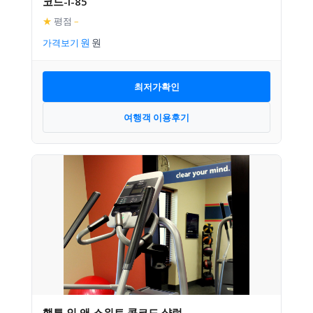
코드-I-85
★
평점
–
가격보기
최저가확인
여행객 이용후기
햄튼 인 앤 스위트 콩코드 샬럿