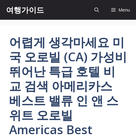
컨
여행가이드
Menu
텐
츠
로
건
어렵게 생각마세요 미
너
뛰
국 오로빌 (CA) 가성비
기
뛰어난 특급 호텔 비
교 검색 아메리카스
베스트 밸류 인 앤 스
위트 오로빌
Americas Best