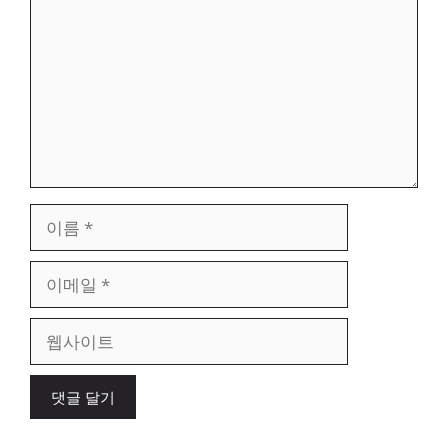
글
이
름
이
메
일
웹
사
이
트