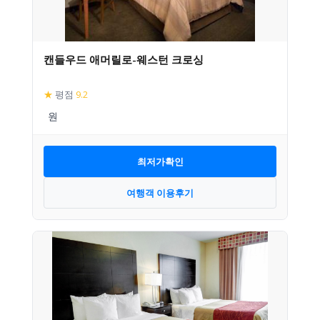
캔들우드 애머릴로-웨스턴 크로싱
★
평점
9.2
최저가확인
여행객 이용후기