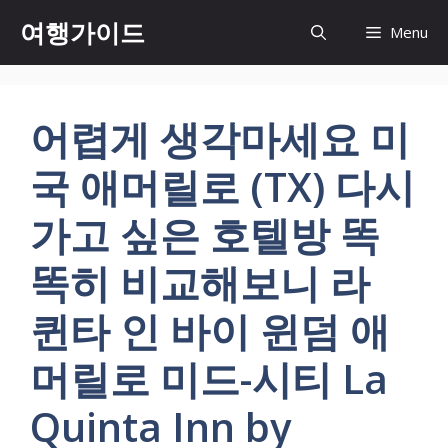
컨
여행가이드
Menu
텐
츠
로
건
어렵게 생각마세요 미
너
뛰
국 애머릴로 (TX) 다시
기
가고 싶은 호텔방 똑
똑히 비교해보니 라
퀸타 인 바이 윈덤 애
머릴로 미드-시티 La
Quinta Inn by