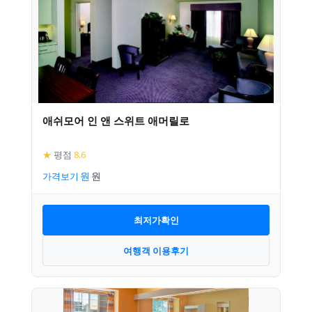
애쉬모어 인 앤 스위트 애머릴로
★
평점
8.6
가격보기
최저가확인
여행객 이용후기