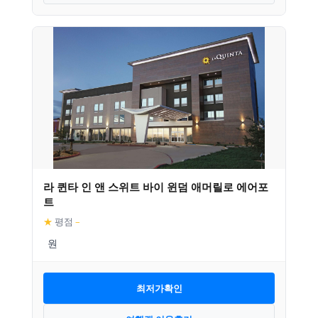
라 퀸타 인 앤 스위트 바이 윈덤 애머릴로 에어포
트
★
평점
–
최저가확인