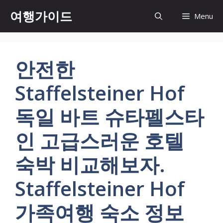
컨
여행가이드
Menu
텐
츠
로
건
안전한
너
뛰
Staffelsteiner Hof
기
독일 바트 슈타펠스타
인 고급스러운 호텔
숙박 비교해보자.
Staffelsteiner Hof
가족여행 숙소 정보