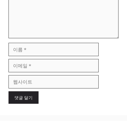
이
름
이
메
일
웹
사
이
트