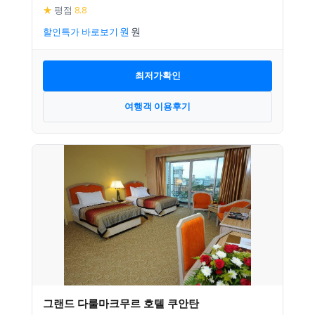
★
평점
8.8
할인특가 바로보기
최저가확인
여행객 이용후기
그랜드 다룰마크무르 호텔 쿠안탄