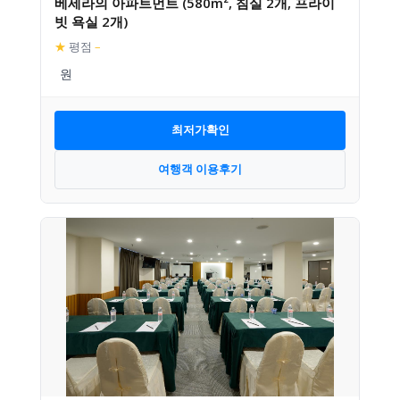
베세라의 아파트먼트 (580m², 침실 2개, 프라이
빗 욕실 2개)
★
평점
–
최저가확인
여행객 이용후기