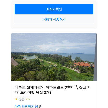
최저가확인
여행객 이용후기
테루크 쳄페타크의 아파트먼트 (808m², 침실 3
개, 프라이빗 욕실 2개)
★
평점
7.6
가격 확인하기