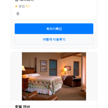
★
평점
8.3
최저가확인
여행객 이용후기
호텔 덴버