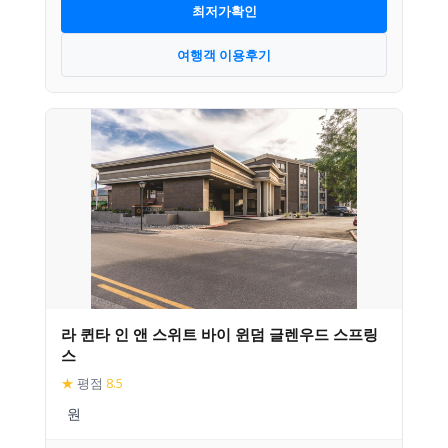
최저가확인
여행객 이용후기
라 퀸타 인 앤 스위트 바이 윈덤 글렌우드 스프링
스
★
평점
8.5