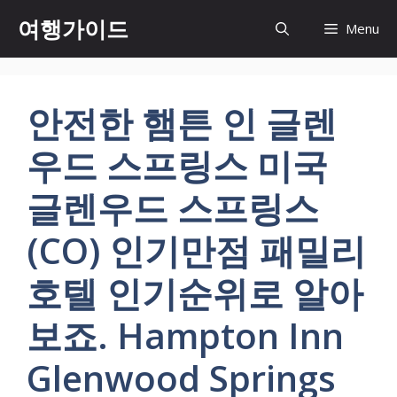
컨
여행가이드
Menu
텐
츠
로
건
안전한 햄튼 인 글렌
너
뛰
우드 스프링스 미국
기
글렌우드 스프링스
(CO) 인기만점 패밀리
호텔 인기순위로 알아
보죠. Hampton Inn
Glenwood Springs