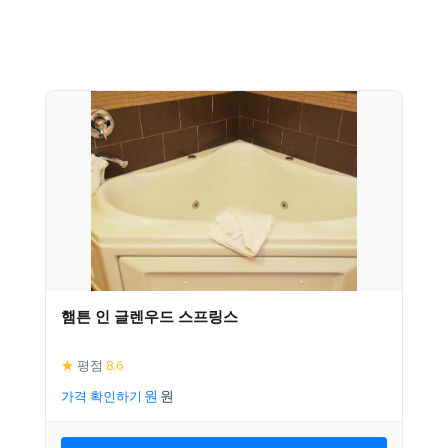
햄튼 인 글렌우드 스프링스
★
평점
8.6
가격 확인하기