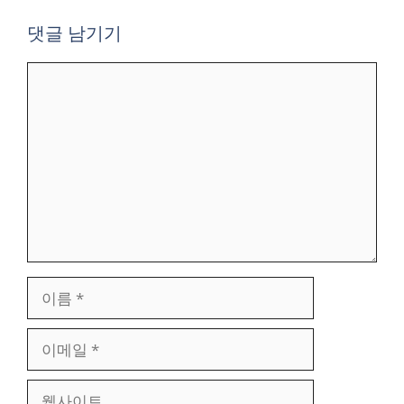
댓글 남기기
댓
글
이
름
이
메
일
웹