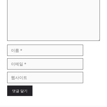
이
름
이
메
일
웹
사
이
트