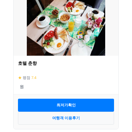
호텔 춘향
★
평점
7.4
최저가확인
여행객 이용후기