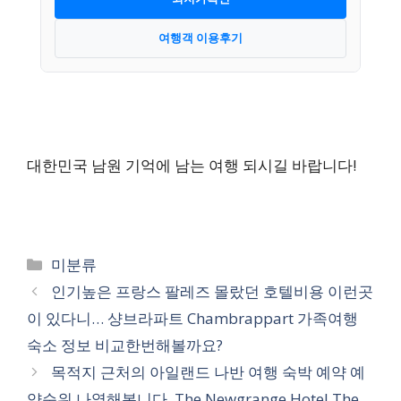
여행객 이용후기
대한민국 남원 기억에 남는 여행 되시길 바랍니다!
카
미분류
테
인기높은 프랑스 팔레즈 몰랐던 호텔비용 이런곳
고
이 있다니… 샹브라파트 Chambrappart 가족여행
리
숙소 정보 비교한번해볼까요?
목적지 근처의 아일랜드 나반 여행 숙박 예약 예
약순위 나열해봅니다. The Newgrange Hotel The