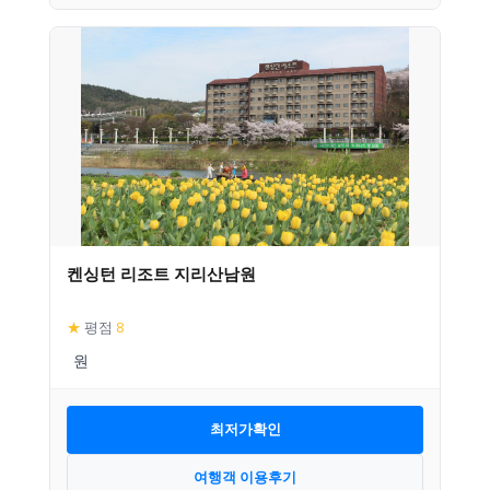
켄싱턴 리조트 지리산남원
★
평점
8
최저가확인
여행객 이용후기