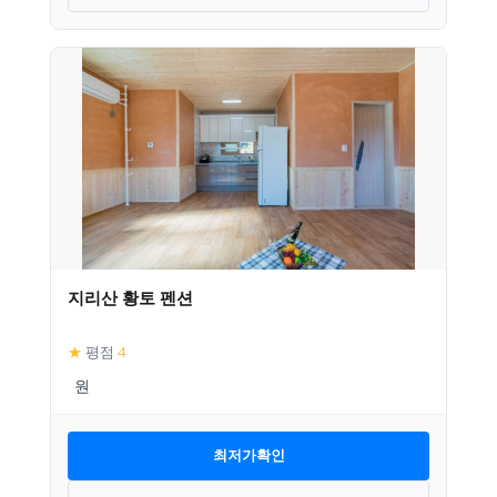
지리산 황토 펜션
★
평점
4
최저가확인