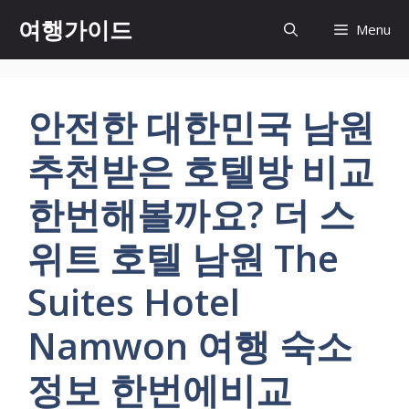
컨
여행가이드
Menu
텐
츠
로
건
안전한 대한민국 남원
너
뛰
추천받은 호텔방 비교
기
한번해볼까요? 더 스
위트 호텔 남원 The
Suites Hotel
Namwon 여행 숙소
정보 한번에비교