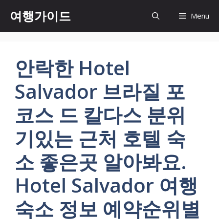
컨
여행가이드
Menu
텐
츠
로
건
안락한 Hotel
너
뛰
Salvador 브라질 포
기
코스 드 칼다스 분위
기있는 근처 호텔 숙
소 좋은곳 알아봐요.
Hotel Salvador 여행
숙소 정보 예약순위별