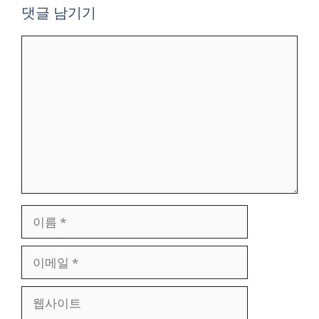
댓글 남기기
댓
글
이
름
이
메
일
웹
사