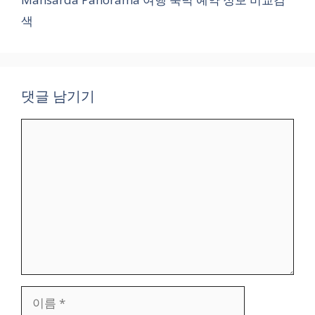
색
댓글 남기기
댓
글
이
름