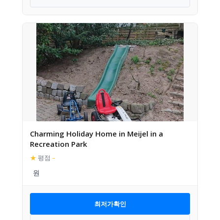
Charming Holiday Home in Meijel in a
Recreation Park
★
평점
–
최저가확인