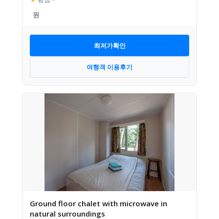
최저가확인
여행객 이용후기
Ground floor chalet with microwave in
natural surroundings