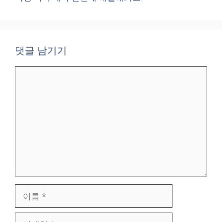
댓글 남기기
댓
글
이
름
이