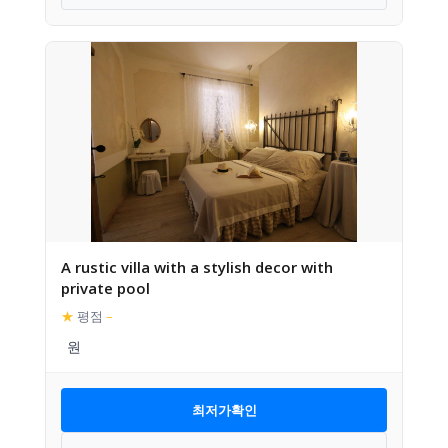
A rustic villa with a stylish decor with
private pool
★
평점
–
최저가확인