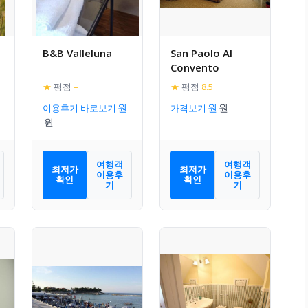
B&B Valleluna
San Paolo Al
Convento
★
평점
–
★
평점
8.5
이용후기 바로보기
가격보기
여행객
여행객
최저가
최저가
이용후
이용후
확인
확인
기
기