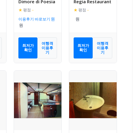
Dimore di Poesia
Regia Restaurant
★
평점
–
★
평점
–
이용후기 바로보기
여행객
여행객
최저가
최저가
이용후
이용후
확인
확인
기
기