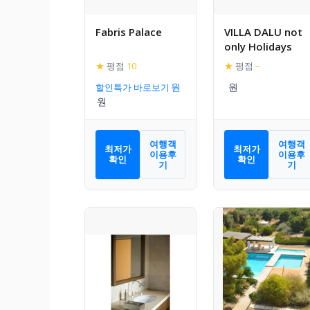
Fabris Palace
VILLA DALU not
only Holidays
★
평점
10
★
평점
–
할인특가 바로보기
여행객
여행객
최저가
최저가
이용후
이용후
확인
확인
기
기