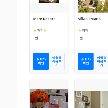
Mare Resort
Villa Carcano
★
평점
9
★
평점
–
여행객
여행객
최저가
최저가
이용후
이용후
확인
확인
기
기