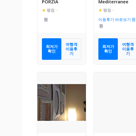
PORZIA
Mediterranee
★
평점
–
★
평점
–
이용후기 바로보기
여행객
여행객
최저가
최저가
이용후
이용후
확인
확인
기
기