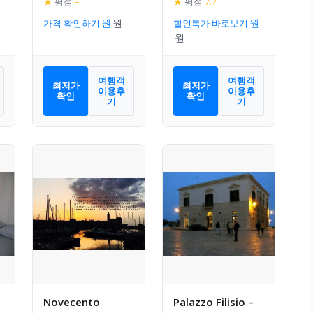
★
평점
–
★
평점
7.7
가격 확인하기
할인특가 바로보기
여행객
여행객
최저가
최저가
이용후
이용후
확인
확인
기
기
Novecento
Palazzo Filisio –