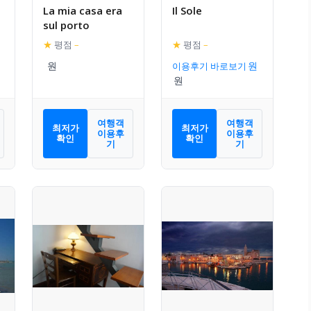
La mia casa era
Il Sole
sul porto
★
평점
–
★
평점
–
이용후기 바로보기
여행객
여행객
최저가
최저가
이용후
이용후
확인
확인
기
기