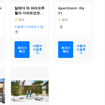
i
칼레야 데 파라프루
Apartment- Illa
헬의 아파트먼트
51
(60m², 침실 2개,
★
평점
–
★
평점
–
프라이빗 욕실 1개)
이용후기 바로보기
여행객
여행객
최저가
최저가
이용후
이용후
확인
확인
기
기