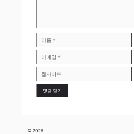
이
름
이
메
일
웹
사
이
트
© 2026