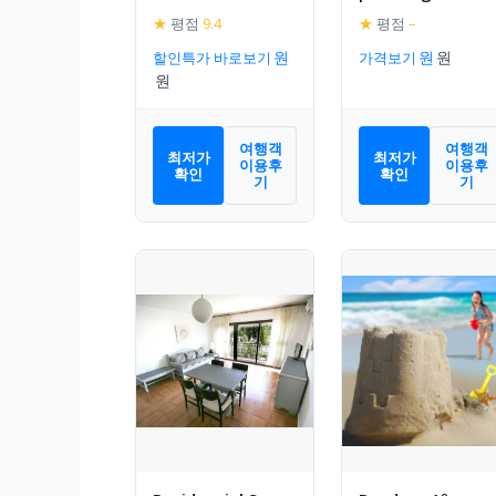
and shared pool
★
평점
9.4
★
평점
–
in the pleasant
할인특가 바로보기
가격보기
Llafranc
여행객
여행객
최저가
최저가
이용후
이용후
확인
확인
기
기