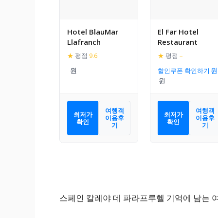
Hotel BlauMar
El Far Hotel
Llafranch
Restaurant
★
평점
9.6
★
평점
–
할인쿠폰 확인하기
여행객
여행객
최저가
최저가
이용후
이용후
확인
확인
기
기
스페인 칼레야 데 파라프루헬 기억에 남는 