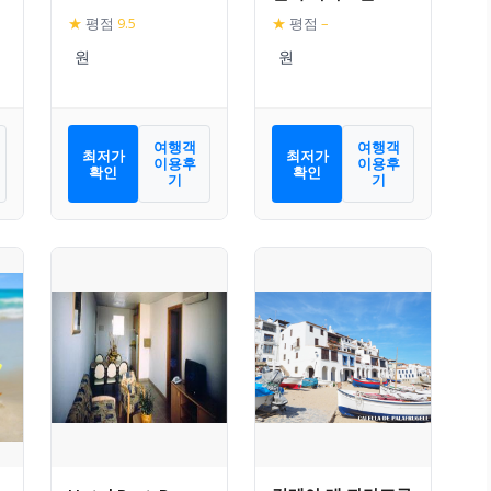
(60m², 침실 3개,
★
평점
9.5
★
평점
–
프라이빗 욕실 2개)
여행객
여행객
최저가
최저가
이용후
이용후
확인
확인
기
기