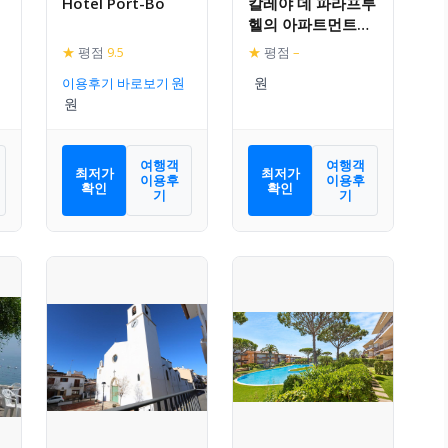
Hotel Port-Bo
칼레야 데 파라프루
헬의 아파트먼트
(60m², 침실 2개,
★
평점
9.5
★
평점
–
프라이빗 욕실 1개)
이용후기 바로보기
여행객
여행객
최저가
최저가
이용후
이용후
확인
확인
기
기