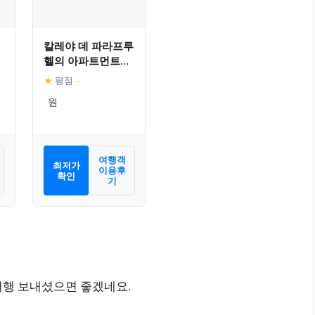
칼레야 데 파라프루
헬의 아파트먼트
(70m², 침실 2개,
★
평점
–
프라이빗 욕실 2개)
여행객
최저가
이용후
확인
기
여행 보내셨으면 좋겠네요.