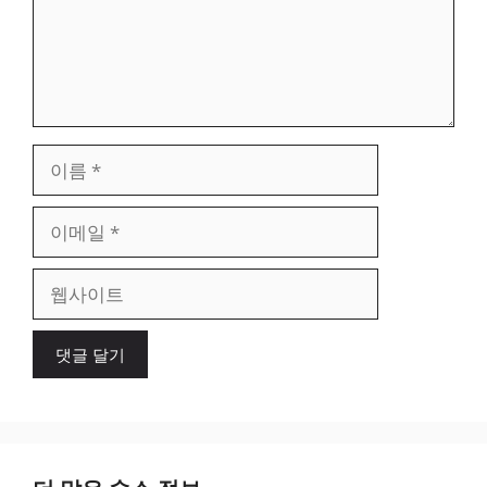
이
름
이
메
일
웹
사
이
트