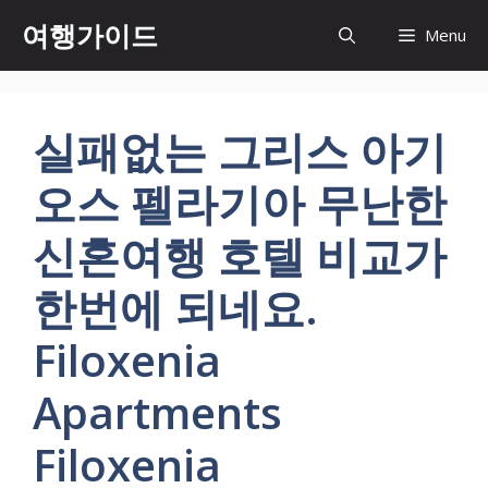
컨
여행가이드
Menu
텐
츠
로
건
실패없는 그리스 아기
너
뛰
오스 펠라기아 무난한
기
신혼여행 호텔 비교가
한번에 되네요.
Filoxenia
Apartments
Filoxenia