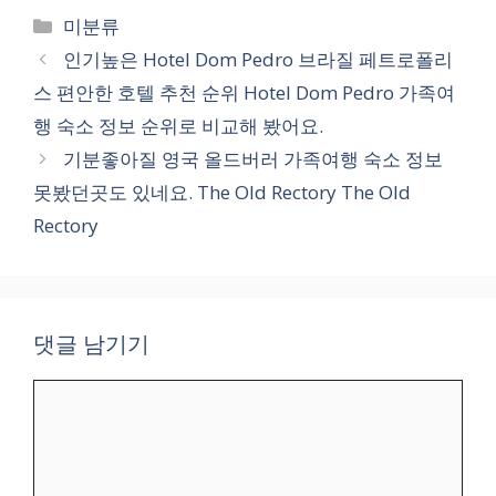
카
미분류
테
인기높은 Hotel Dom Pedro 브라질 페트로폴리
고
스 편안한 호텔 추천 순위 Hotel Dom Pedro 가족여
리
행 숙소 정보 순위로 비교해 봤어요.
기분좋아질 영국 올드버러 가족여행 숙소 정보
못봤던곳도 있네요. The Old Rectory The Old
Rectory
댓글 남기기
댓
글