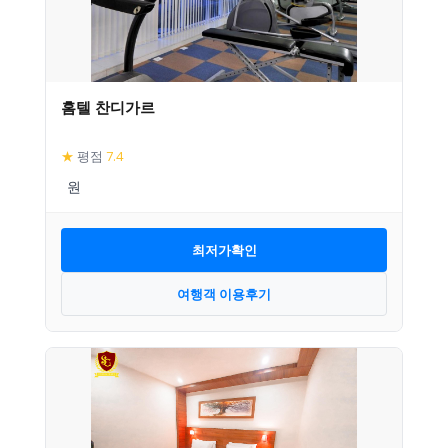
홈텔 찬디가르
★
평점
7.4
최저가확인
여행객 이용후기