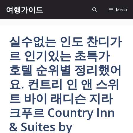
컨
여행가이드
Menu
텐
츠
로
건
실수없는 인도 찬디가
너
뛰
르 인기있는 초특가
기
호텔 순위별 정리했어
요. 컨트리 인 앤 스위
트 바이 래디슨 지라
크푸르 Country Inn
& Suites by