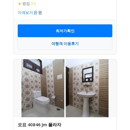
★
평점
7.1
가격보기
최저가확인
여행객 이용후기
오요 40846 Jm 플라자