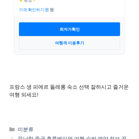
★
평점
9
가격 확인하기
최저가확인
여행객 이용후기
프랑스 생 피에르 돌레롱 숙소 선택 잘하시고 즐거운
여행 되세요!
카
미분류
테
무난한 중국 후룬베이얼 여행 숙박 예약 정보 꼭