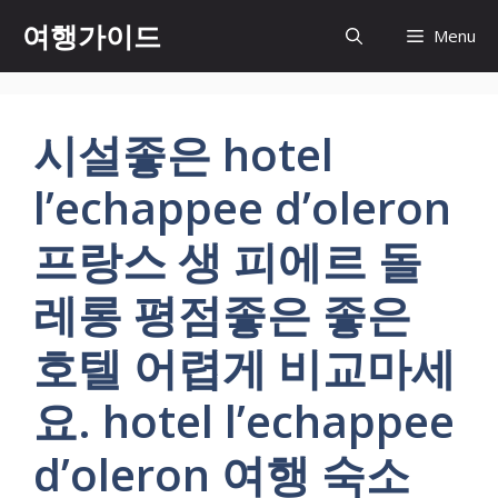
컨
여행가이드
Menu
텐
츠
로
건
시설좋은 hotel
너
뛰
l’echappee d’oleron
기
프랑스 생 피에르 돌
레롱 평점좋은 좋은
호텔 어렵게 비교마세
요. hotel l’echappee
d’oleron 여행 숙소