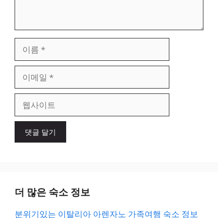
이
름
이
메
일
웹
사
이
트
더 많은 숙소 정보
분위기있는 이탈리아 아렌자노 가족여행 숙소 정보