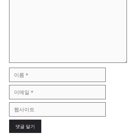
글
이
름
이
메
일
웹
사
이
트