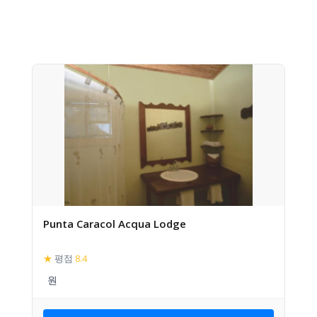
Punta Caracol Acqua Lodge
★
평점
8.4