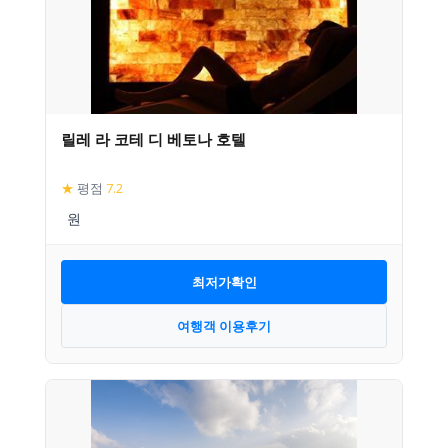
릴레 라 코테 디 베토나 호텔
★
평점
7.2
최저가확인
여행객 이용후기