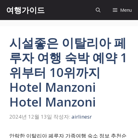
컨
여행가이드
Menu
텐
츠
로
건
시설좋은 이탈리아 페
너
뛰
루자 여행 숙박 예약 1
기
위부터 10위까지
Hotel Manzoni
Hotel Manzoni
2024년 12월 13일
작성자:
airlinesr
안락한 이탈리아 페루자 가족여행 숙소 정보 추천순