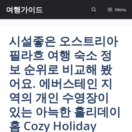
컨
여행가이드
Menu
텐
츠
로
건
시설좋은 오스트리아
너
뛰
필라흐 여행 숙소 정
기
보 순위로 비교해 봤
어요. 에버스테인 지
역의 개인 수영장이
있는 아늑한 홀리데이
홈 Cozy Holiday