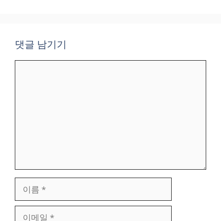
댓글 남기기
댓
글
이
름
이