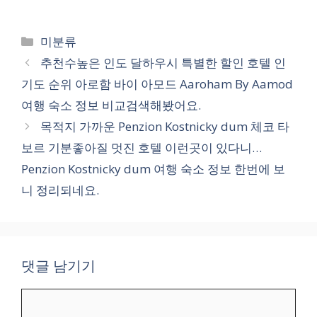
카
미분류
테
추천수높은 인도 달하우시 특별한 할인 호텔 인
고
기도 순위 아로함 바이 아모드 Aaroham By Aamod
리
여행 숙소 정보 비교검색해봤어요.
목적지 가까운 Penzion Kostnicky dum 체코 타
보르 기분좋아질 멋진 호텔 이런곳이 있다니…
Penzion Kostnicky dum 여행 숙소 정보 한번에 보
니 정리되네요.
댓글 남기기
댓
글