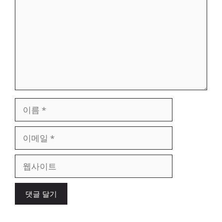
이
름
이
메
일
웹
사
이
트