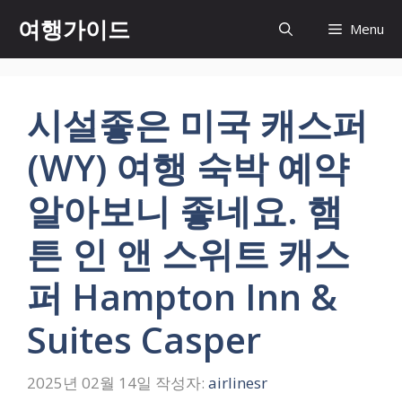
컨
여행가이드
Menu
텐
츠
로
건
시설좋은 미국 캐스퍼
너
뛰
(WY) 여행 숙박 예약
기
알아보니 좋네요. 햄
튼 인 앤 스위트 캐스
퍼 Hampton Inn &
Suites Casper
2025년 02월 14일
작성자:
airlinesr