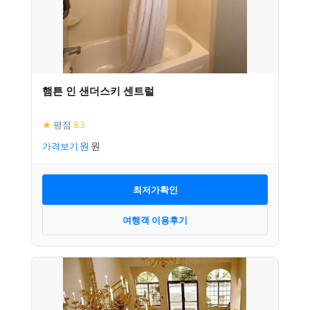
햄튼 인 샌더스키 센트럴
★
평점
8.3
가격보기
최저가확인
여행객 이용후기