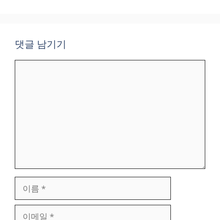
댓글 남기기
댓
글
이
름
이