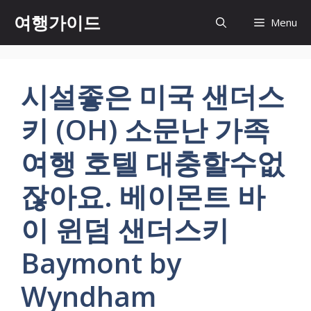
컨
여행가이드
Menu
텐
츠
로
건
시설좋은 미국 샌더스
너
뛰
키 (OH) 소문난 가족
기
여행 호텔 대충할수없
잖아요. 베이몬트 바
이 윈덤 샌더스키
Baymont by
Wyndham