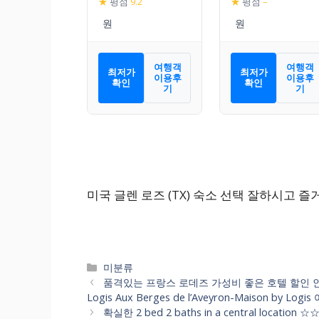
★
평점
9.2
★
평점
–
Rose
여행객
여행객
최저가
최저가
이용후
이용후
확인
확인
기
기
미국 글렌 로즈 (TX) 숙소 선택 잘하시고 
카
미분류
테
품격있는 프랑스 로데즈 가성비 좋은 호텔 할인 인기순위로 
고
Logis Aux Berges de l’Aveyron-Maison by
리
확실한 2 bed 2 baths in a central lo