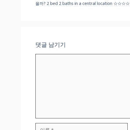
을까? 2 bed 2 baths in a central locati
댓글 남기기
댓
글
이