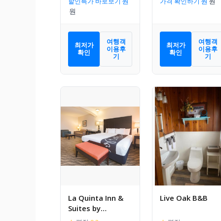
할인특가 바로보기
가격 확인하기
여행객
여행객
최저가
최저가
이용후
이용후
확인
확인
기
기
La Quinta Inn &
Live Oak B&B
Suites by
Wyndham Glen