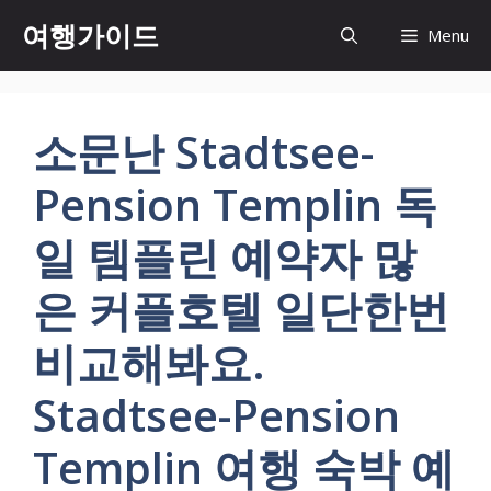
컨
여행가이드
Menu
텐
츠
로
건
소문난 Stadtsee-
너
뛰
Pension Templin 독
기
일 템플린 예약자 많
은 커플호텔 일단한번
비교해봐요.
Stadtsee-Pension
Templin 여행 숙박 예