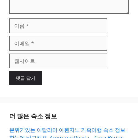
이
름
이
메
일
웹
사
이
트
더 많은 숙소 정보
분위기있는 이탈리아 아렌자노 가족여행 숙소 정보
한눈에 비교해요. Arenzano Pineta – Casa Berizzi