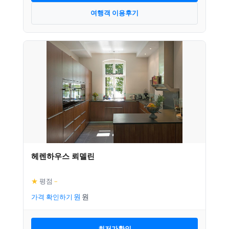
여행객 이용후기
헤렌하우스 뢰델린
★
평점
–
가격 확인하기
최저가확인