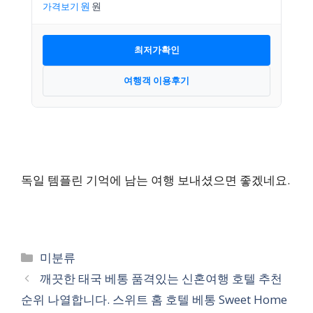
가격보기
최저가확인
여행객 이용후기
독일 템플린 기억에 남는 여행 보내셨으면 좋겠네요.
카
미분류
테
깨끗한 태국 베통 품격있는 신혼여행 호텔 추천
고
순위 나열합니다. 스위트 홈 호텔 베통 Sweet Home
리