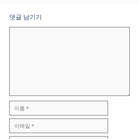
댓글 남기기
댓
글
이
름
이
메
일