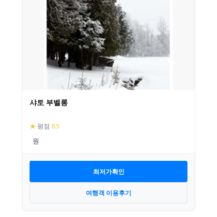
샤토 부벨롱
★
평점
8.5
최저가확인
여행객 이용후기