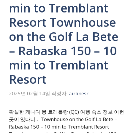
min to Tremblant
Resort Townhouse
on the Golf La Bete
– Rabaska 150 – 10
min to Tremblant
Resort
2025년 02월 14일
작성자:
airlinesr
확실한 캐나다 몽 트레블랑 (QC) 여행 숙소 정보 이런
곳이 있다니… Townhouse on the Golf La Bete –
Rabaska 150 – 10 min to Tremblant Resort