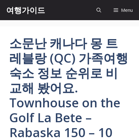
컨
여행가이드
Menu
텐
츠
로
건
소문난 캐나다 몽 트
너
뛰
레블랑 (QC) 가족여행
기
숙소 정보 순위로 비
교해 봤어요.
Townhouse on the
Golf La Bete –
Rabaska 150 – 10