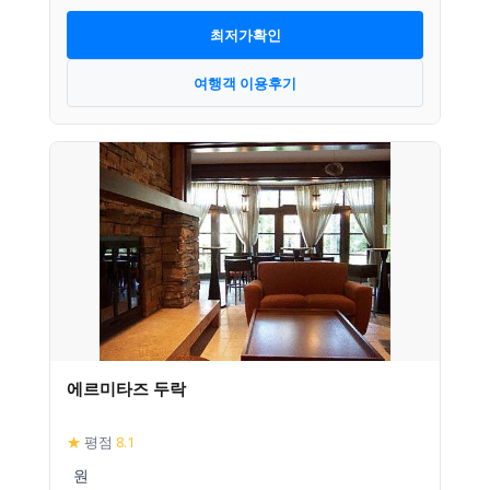
최저가확인
여행객 이용후기
에르미타즈 두락
★
평점
8.1