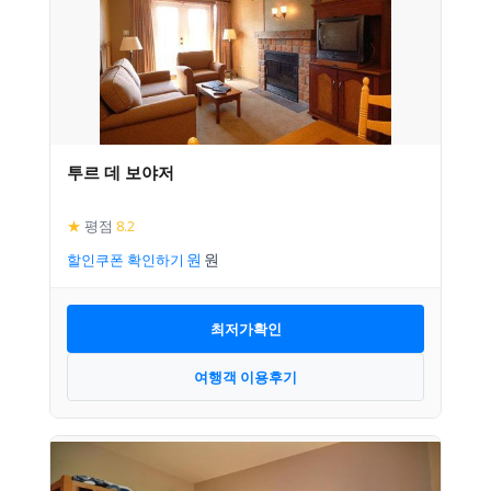
투르 데 보야저
★
평점
8.2
할인쿠폰 확인하기
최저가확인
여행객 이용후기