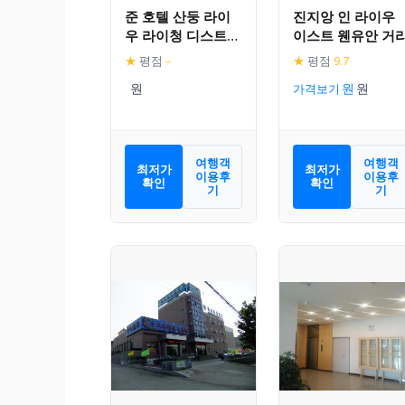
준 호텔 산둥 라이
진지앙 인 라이우
우 라이청 디스트릭
이스트 웬유안 거
트 창사오 베이 로
★
평점
–
★
평점
9.7
드
가격보기
여행객
여행객
최저가
최저가
이용후
이용후
확인
확인
기
기