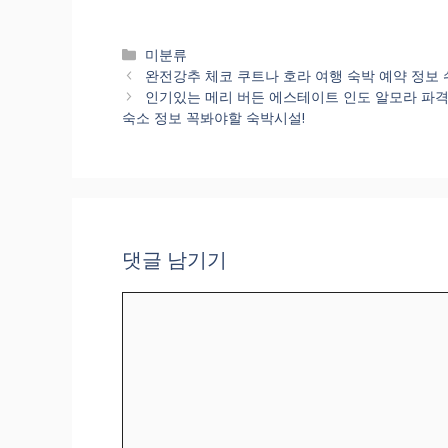
카
미분류
테
완전강추 체코 쿠트나 호라 여행 숙박 예약 정보 쉬운
고
인기있는 메리 버든 에스테이트 인도 알모라 파격적인 
리
숙소 정보 꼭봐야할 숙박시설!
댓글 남기기
댓
글