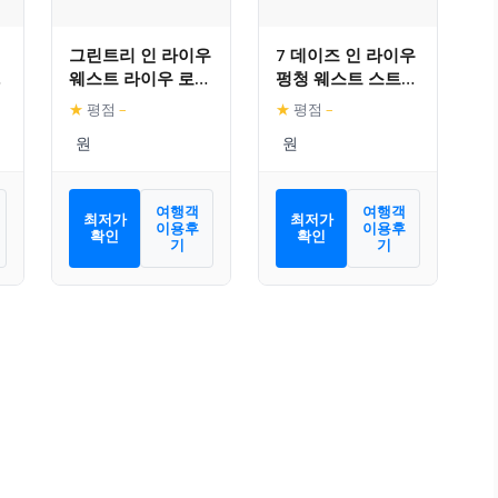
그린트리 인 라이우
7 데이즈 인 라이우
리
웨스트 라이우 로드
펑청 웨스트 스트리
익스프레스 호텔
트 브랜치
★
평점
–
★
평점
–
여행객
여행객
최저가
최저가
이용후
이용후
확인
확인
기
기