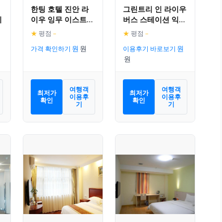
한팅 호텔 진안 라
그린트리 인 라이우
리
이우 잉무 이스트
버스 스테이션 익스
스트리트
프레스 호텔
★
평점
–
★
평점
–
가격 확인하기
이용후기 바로보기
여행객
여행객
최저가
최저가
이용후
이용후
확인
확인
기
기