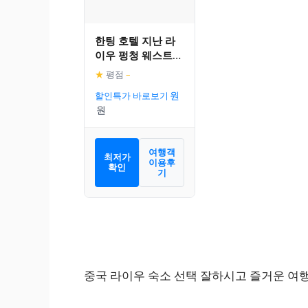
한팅 호텔 지난 라
이우 펑청 웨스트
스트리트
★
평점
–
할인특가 바로보기
여행객
최저가
이용후
확인
기
중국 라이우 숙소 선택 잘하시고 즐거운 여