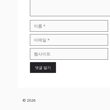
이
름
이
메
일
웹
사
이
트
© 2026