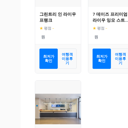
그린트리 인 라이우
7 데이즈 프리미엄
프랭크
라이우 잉모 스트
트 브랜치
★
평점
–
★
평점
–
여행객
여행객
최저가
최저가
이용후
이용후
확인
확인
기
기