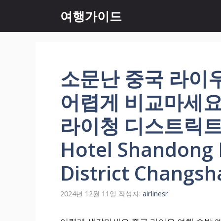
컨
여행가이드
텐
츠
로
건
너
소문난 중국 라이우
뛰
기
어렵게 비교마세요.
라이청 디스트릭트 
Hotel Shandong 
District Changsh
2024년 12월 11일
작성자:
airlinesr