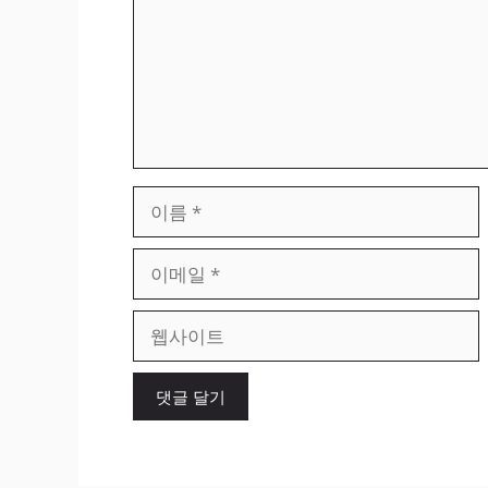
이
름
이
메
일
웹
사
이
트