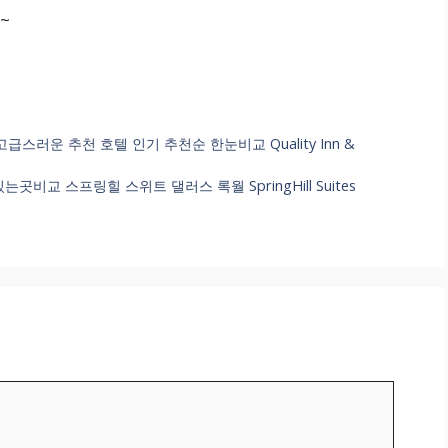
~
급스러운 추천 호텔 인기 추천순 한눈비교 Quality Inn &
곳비교 스프링힐 스위트 댈러스 록월 SpringHill Suites