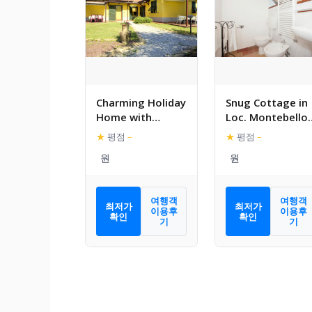
Charming Holiday
Snug Cottage in
Home with
Loc. Montebello 
Swimming
Bolano with Poo
★
평점
–
★
평점
–
Pool,Garden,Terr
ace, BBQ
여행객
여행객
최저가
최저가
이용후
이용후
확인
확인
기
기