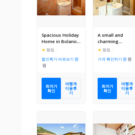
Spacious Holiday
A small and
Home in Bolano
charming
with shared Pool
residence nestle
★
평점
–
★
평점
–
in the hills
할인특가 바로보기
가격 확인하기
surrounding La
Spezia
여행객
여행객
최저가
최저가
이용후
이용후
확인
확인
기
기