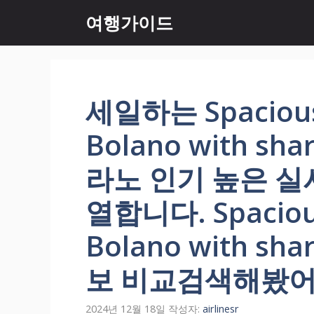
컨
여행가이드
텐
츠
로
건
너
세일하는 Spacious 
뛰
기
Bolano with sh
라노 인기 높은 
열합니다. Spacious
Bolano with sh
보 비교검색해봤어
2024년 12월 18일
작성자:
airlinesr