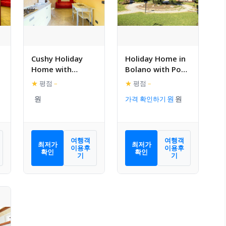
Cushy Holiday
Holiday Home in
Home with
Bolano with Pool,
d
Swimming Pool,
Terrace, Garden
★
평점
–
★
평점
–
Terrace, Garden,
BBQ
가격 확인하기
BBQ
여행객
여행객
최저가
최저가
이용후
이용후
확인
확인
기
기