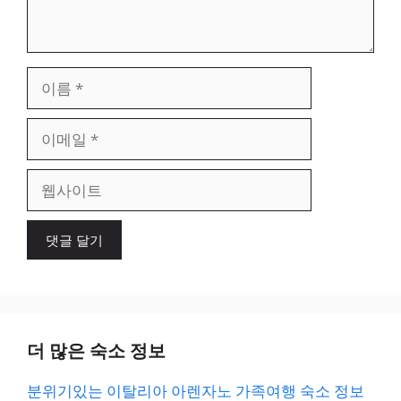
이
름
이
메
일
웹
사
이
트
더 많은 숙소 정보
분위기있는 이탈리아 아렌자노 가족여행 숙소 정보