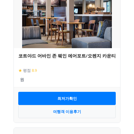
코트야드 어바인 존 웨인 에어포트/오렌지 카운티
★
평점
8.9
최저가확인
여행객 이용후기