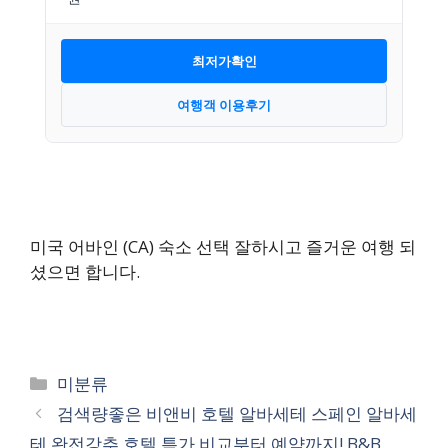
최저가확인
여행객 이용후기
미국 어바인 (CA) 숙소 선택 잘하시고 즐거운 여행 되
셨으면 합니다.
카
미분류
테
검색량좋은 비앤비 호텔 알바세테 스페인 알바세
고
테 완전강추 호텔 특가 비교부터 예약까지! B&B