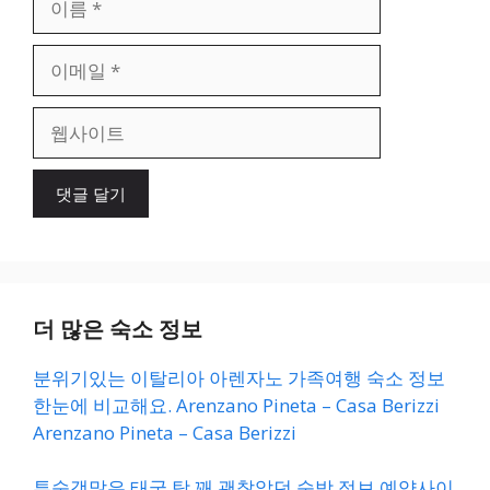
름
이
메
일
웹
사
이
트
더 많은 숙소 정보
분위기있는 이탈리아 아렌자노 가족여행 숙소 정보
한눈에 비교해요. Arenzano Pineta – Casa Berizzi
Arenzano Pineta – Casa Berizzi
투숙객많은 태국 탁 꽤 괜찮았던 숙박 정보 예약사이