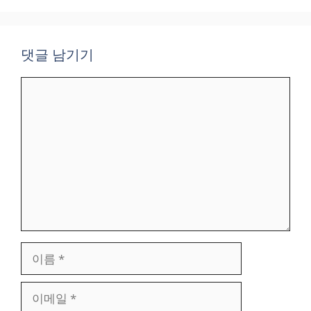
댓글 남기기
댓
글
이
름
이
메