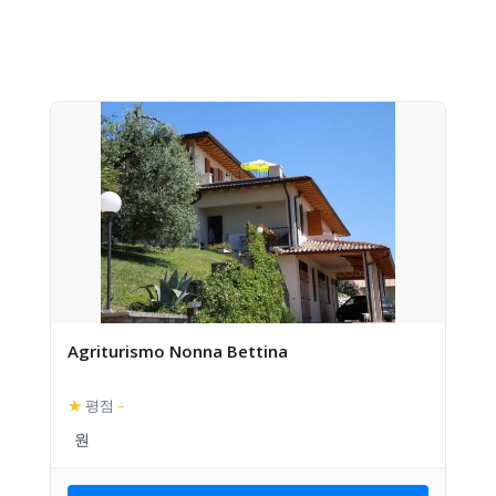
Agriturismo Nonna Bettina
★
평점
–