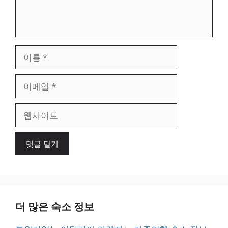
이
름
이
메
일
웹
사
이
트
더 많은 숙소 정보