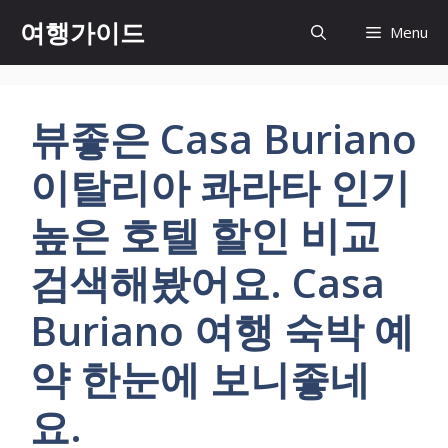
컨
여행가이드
Menu
텐
츠
로
건
뷰좋은 Casa Buriano
너
뛰
이탈리아 콰라타 인기
기
높은 호텔 할인 비교
검색해봤어요. Casa
Buriano 여행 숙박 예
약 한눈에 보니좋네
요.