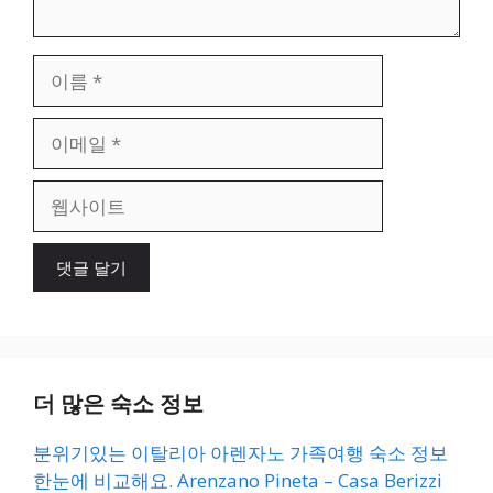
이
름
이
메
일
웹
사
이
트
더 많은 숙소 정보
분위기있는 이탈리아 아렌자노 가족여행 숙소 정보
한눈에 비교해요. Arenzano Pineta – Casa Berizzi