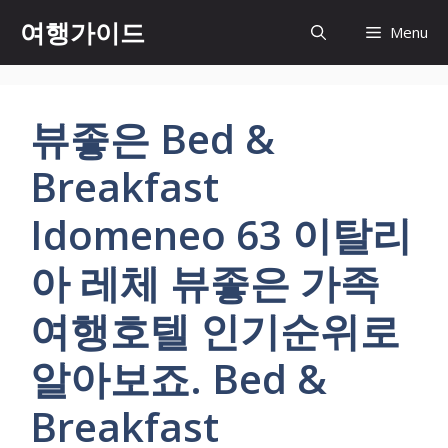
컨
여행가이드
Menu
텐
츠
로
건
뷰좋은 Bed &
너
뛰
Breakfast
기
Idomeneo 63 이탈리
아 레체 뷰좋은 가족
여행호텔 인기순위로
알아보죠. Bed &
Breakfast