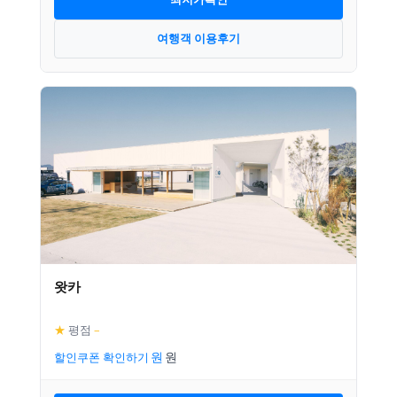
여행객 이용후기
왓카
★
평점
–
할인쿠폰 확인하기