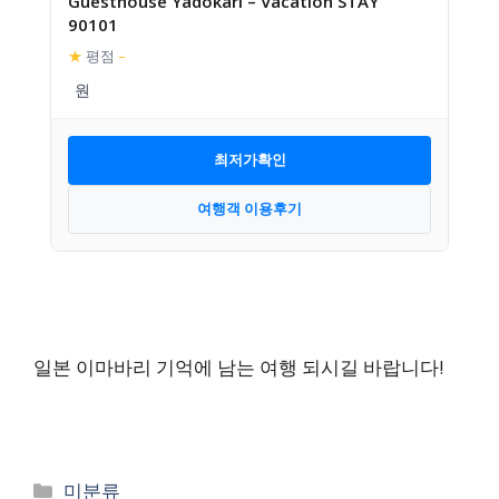
Guesthouse Yadokari – Vacation STAY
90101
★
평점
–
최저가확인
여행객 이용후기
일본 이마바리 기억에 남는 여행 되시길 바랍니다!
카
미분류