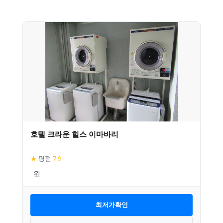
호텔 크라운 힐스 이마바리
★
평점
7.9
최저가확인