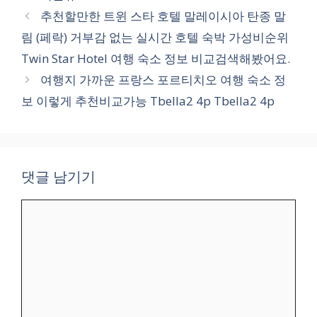
테
추천할만한 트윈 스타 호텔 말레이시아 탄종 말
고
림 (페락) 거부감 없는 실시간 호텔 숙박 가성비순위
리
Twin Star Hotel 여행 숙소 정보 비교검색해봤어요.
여행지 가까운 프랑스 포르티치오 여행 숙소 정
보 이렇게 추천비교가능 Tbella2 4p Tbella2 4p
댓글 남기기
댓
글