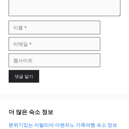
이
름
이
메
일
웹
사
이
트
더 많은 숙소 정보
분위기있는 이탈리아 아렌자노 가족여행 숙소 정보