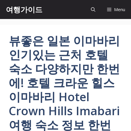
컨
여행가이드
Menu
텐
츠
로
건
뷰좋은 일본 이마바리
너
뛰
인기있는 근처 호텔
기
숙소 다양하지만 한번
에! 호텔 크라운 힐스
이마바리 Hotel
Crown Hills Imabari
여행 숙소 정보 한번