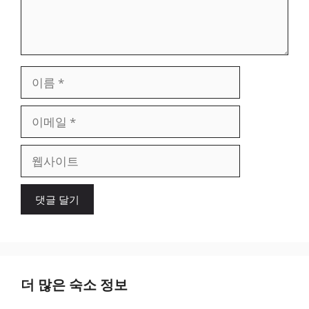
이
름
이
메
일
웹
사
이
트
더 많은 숙소 정보