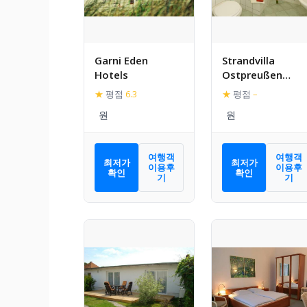
Garni Eden
Strandvilla
Hotels
Ostpreußen
Familie Herrgott
★
평점
6.3
★
평점
–
여행객
여행객
최저가
최저가
이용후
이용후
확인
확인
기
기