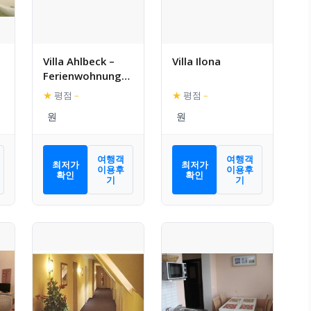
Villa Ahlbeck –
Villa Ilona
Ferienwohnung
Warnemunde
★
평점
–
★
평점
–
여행객
여행객
최저가
최저가
이용후
이용후
확인
확인
기
기