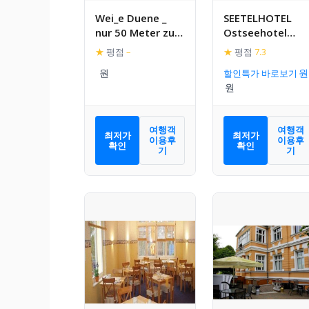
Wei_e Duene _
SEETELHOTEL
nur 50 Meter zum
Ostseehotel
wei
Ahlbeck
★
평점
–
★
평점
7.3
할인특가 바로보기
여행객
여행객
최저가
최저가
이용후
이용후
확인
확인
기
기