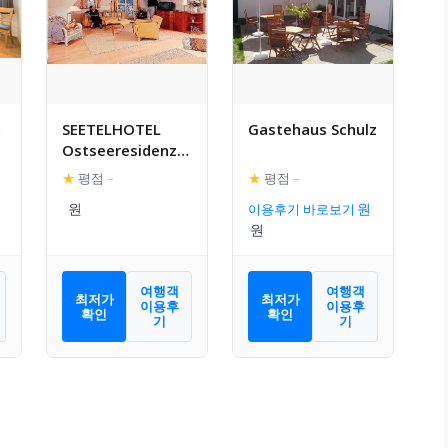
SEETELHOTEL
Gastehaus Schulz
Ostseeresidenz
Ahlbeck
★
평점
–
★
평점
–
이용후기 바로보기
여행객
여행객
최저가
최저가
이용후
이용후
확인
확인
기
기