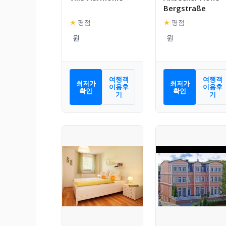
Bergstraße
★
평점
–
★
평점
–
여행객
여행객
최저가
최저가
이용후
이용후
확인
확인
기
기