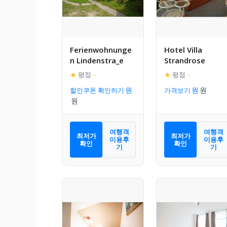
Ferienwohnunge
Hotel Villa
n Lindenstra_e
Strandrose
★
평점
–
★
평점
–
할인쿠폰 확인하기
가격보기
여행객
여행객
최저가
최저가
이용후
이용후
확인
확인
기
기