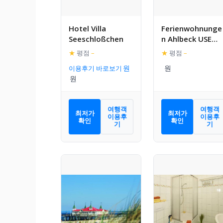
Hotel Villa
Ferienwohnunge
Seeschloßchen
n Ahlbeck USE
2510
★
평점
–
★
평점
–
이용후기 바로보기
여행객
여행객
최저가
최저가
이용후
이용후
확인
확인
기
기