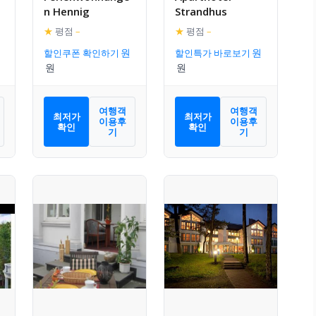
n Hennig
Strandhus
★
평점
–
★
평점
–
할인쿠폰 확인하기
할인특가 바로보기
여행객
여행객
최저가
최저가
이용후
이용후
확인
확인
기
기