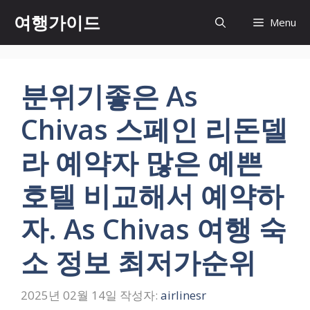
컨
여행가이드
Menu
텐
츠
로
건
분위기좋은 As
너
뛰
Chivas 스페인 리돈델
기
라 예약자 많은 예쁜
호텔 비교해서 예약하
자. As Chivas 여행 숙
소 정보 최저가순위
2025년 02월 14일
작성자:
airlinesr