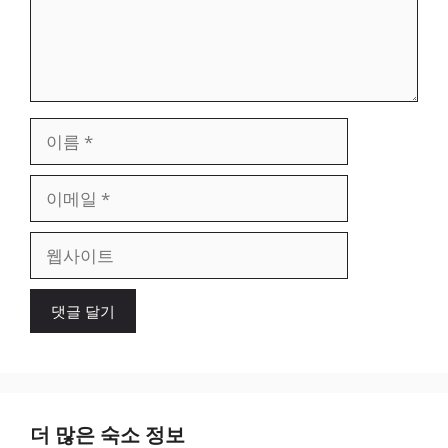
이
름
이
메
일
웹
사
이
트
더 많은 숙소 정보