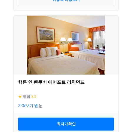
햄튼 인 밴쿠버 에어포트 리치먼드
★
평점
8.3
가격보기
최저가확인