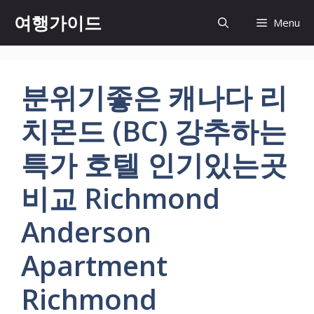
컨
여행가이드
Menu
텐
츠
로
건
분위기좋은 캐나다 리
너
뛰
치몬드 (BC) 강추하는
기
특가 호텔 인기있는곳
비교 Richmond
Anderson
Apartment
Richmond