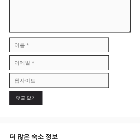
이
름
이
메
일
웹
사
이
트
더 많은 숙소 정보