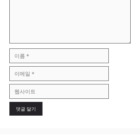
이
름
이
메
일
웹
사
이
트