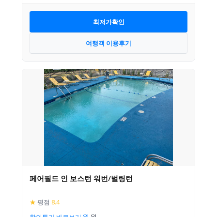
최저가확인
여행객 이용후기
페어필드 인 보스턴 워번/벌링턴
★
평점
8.4