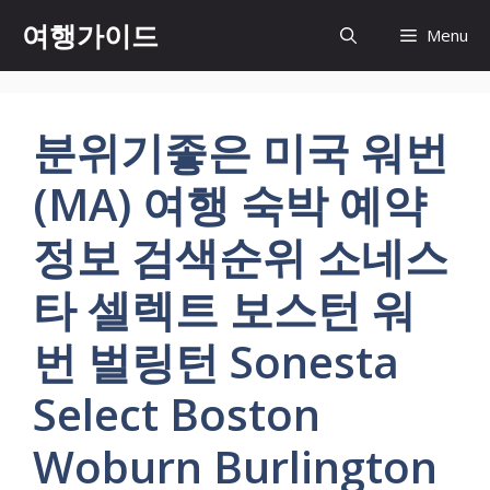
컨
여행가이드
Menu
텐
츠
로
건
분위기좋은 미국 워번
너
뛰
(MA) 여행 숙박 예약
기
정보 검색순위 소네스
타 셀렉트 보스턴 워
번 벌링턴 Sonesta
Select Boston
Woburn Burlington