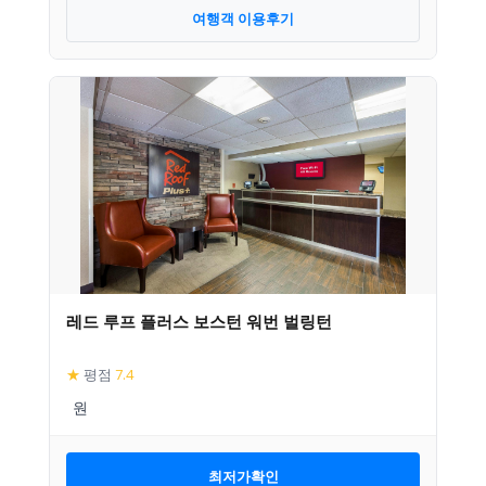
여행객 이용후기
레드 루프 플러스 보스턴 워번 벌링턴
★
평점
7.4
최저가확인