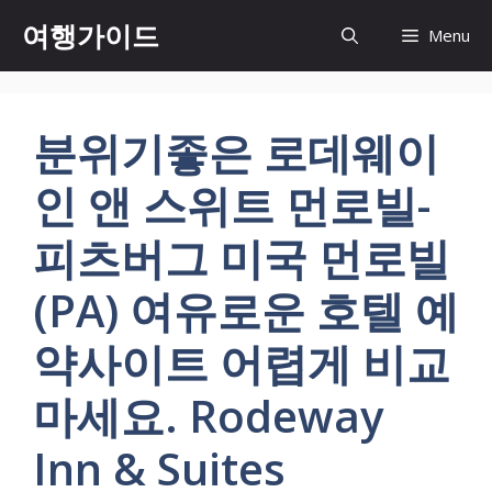
컨
여행가이드
Menu
텐
츠
로
건
분위기좋은 로데웨이
너
뛰
인 앤 스위트 먼로빌-
기
피츠버그 미국 먼로빌
(PA) 여유로운 호텔 예
약사이트 어렵게 비교
마세요. Rodeway
Inn & Suites