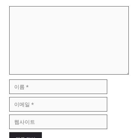
댓
글
이
름
이
메
일
웹
사
이