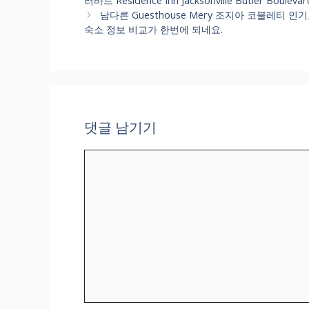
러바드 Residence Inn Jacksonville Butler Bo
리
남다른 Guesthouse Mery 조지아 코불레티 인
숙소 정보 비교가 한번에 되네요.
댓글 남기기
댓
글