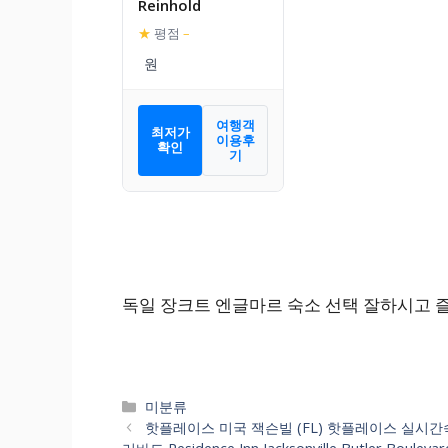
Reinhold
★
평점
–
여행객
최저가
이용후
확인
기
독일 장크트 엔글마르 숙소 선택 잘하시고 
카
미분류
테
핫플레이스 미국 잭슨빌 (FL) 핫플레이스 실시
고