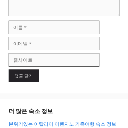
이
름
이
메
일
웹
사
이
트
더 많은 숙소 정보
분위기있는 이탈리아 아렌자노 가족여행 숙소 정보