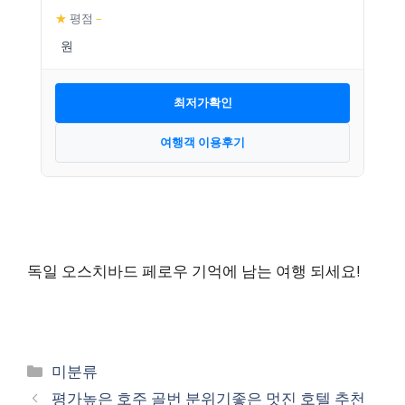
★
평점
–
최저가확인
여행객 이용후기
독일 오스치바드 페로우 기억에 남는 여행 되세요!
카
미분류
테
평가높은 호주 골번 분위기좋은 멋진 호텔 추천