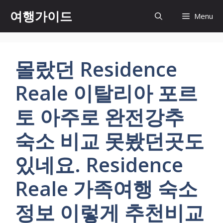
컨
여행가이드
Menu
텐
츠
로
건
몰랐던 Residence
너
뛰
Reale 이탈리아 포르
기
토 아주로 완전강추
숙소 비교 못봤던곳도
있네요. Residence
Reale 가족여행 숙소
정보 이렇게 추천비교