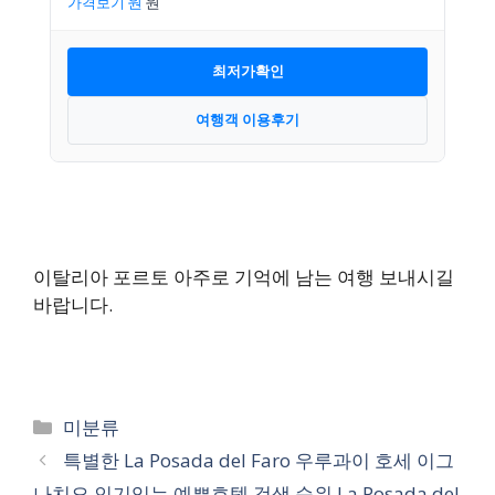
가격보기
최저가확인
여행객 이용후기
이탈리아 포르토 아주로 기억에 남는 여행 보내시길
바랍니다.
카
미분류
테
특별한 La Posada del Faro 우루과이 호세 이그
고
나치오 인기있는 예쁜호텔 검색 순위 La Posada del