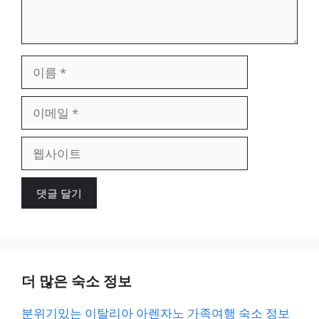
이
름
이
메
일
웹
사
이
트
더 많은 숙소 정보
분위기있는 이탈리아 아렌자노 가족여행 숙소 정보